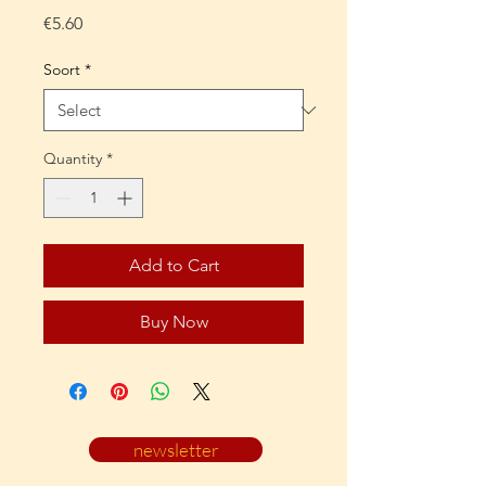
Price
€5.60
Soort
*
Quantity
*
Add to Cart
Buy Now
newsletter