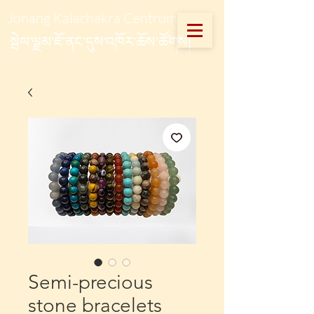
Jonang Kalachakra Centrum
སྦེལ་ལྗམ་ཇོ་ནང་དུས་འཁོར་ཆོས་ཚོགས།
Semi-precious
stone bracelets